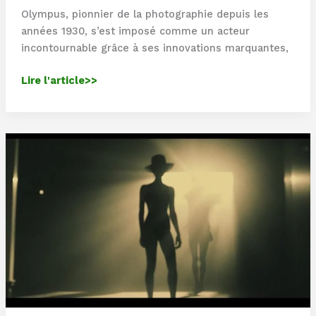
Olympus, pionnier de la photographie depuis les
années 1930, s’est imposé comme un acteur
incontournable grâce à ses innovations marquantes,
Olympus
Lire l'article>>
:
Comment
Olympus
révolutionne
la
photographie
avec
ses
innovations