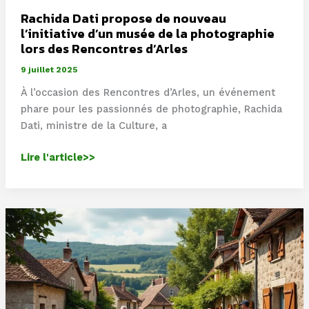
Rachida Dati propose de nouveau
l’initiative d’un musée de la photographie
lors des Rencontres d’Arles
9 juillet 2025
À l’occasion des Rencontres d’Arles, un événement
phare pour les passionnés de photographie, Rachida
Dati, ministre de la Culture, a
Rachida
Lire l'article>>
Dati
propose
de
nouveau
l’initiative
d’un
musée
de
la