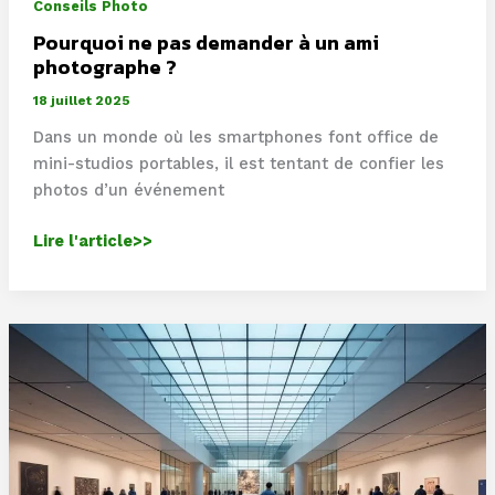
Conseils Photo
créativité
Pourquoi ne pas demander à un ami
photographe ?
18 juillet 2025
Dans un monde où les smartphones font office de
mini-studios portables, il est tentant de confier les
photos d’un événement
Pourquoi
Lire l'article>>
ne
pas
demander
à
un
ami
photographe
?