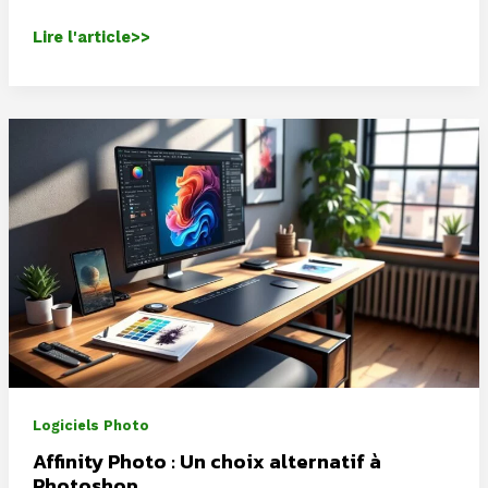
Le
Lire l'article>>
Soleil
capturé
comme
jamais
auparavant
:
les
secrets
révélés
par
ces
images
précieuses
Logiciels Photo
Affinity Photo : Un choix alternatif à
Photoshop