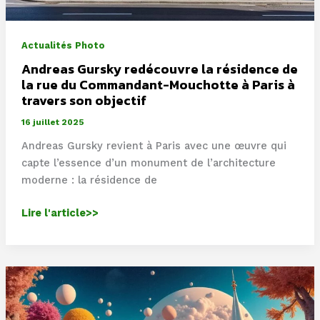
Actualités Photo
Andreas Gursky redécouvre la résidence de
la rue du Commandant-Mouchotte à Paris à
travers son objectif
16 juillet 2025
Andreas Gursky revient à Paris avec une œuvre qui
capte l’essence d’un monument de l’architecture
moderne : la résidence de
Andreas
Lire l'article>>
Gursky
redécouvre
la
résidence
de
la