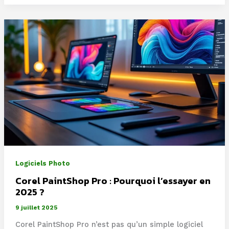
l’exposition
‘autres
regards’
au
cœur
de
la
rue
Alibert
Logiciels Photo
Corel PaintShop Pro : Pourquoi l’essayer en
2025 ?
9 juillet 2025
Corel PaintShop Pro n’est pas qu’un simple logiciel