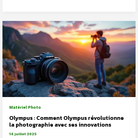
2025
:
Fisheye
Gallery
présente
un
cadavre
exquis
d’images
sous
les
paupières
closes
Matériel Photo
Olympus : Comment Olympus révolutionne
la photographie avec ses innovations
14 juillet 2025