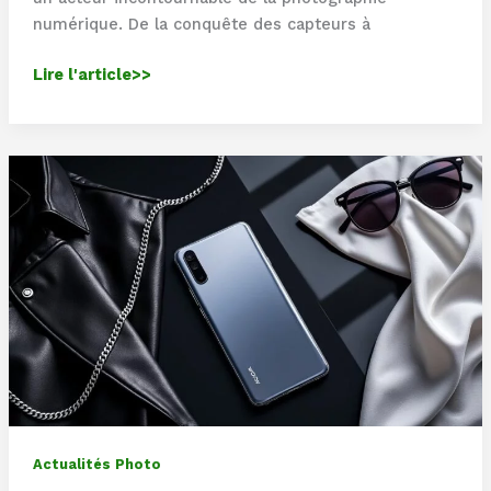
numérique. De la conquête des capteurs à
Sony
Lire l'article>>
:
Sony
et
la
photographie
numérique
:
une
combinaison
gagnante
Actualités Photo