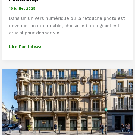
16 juillet 2025
Dans un univers numérique où la retouche photo est
devenue incontournable, choisir le bon logiciel est
crucial pour donner vie
Affinity
Lire l'article>>
Photo
:
Un
choix
alternatif
à
Photoshop