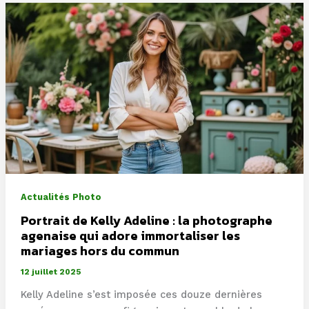
mise
en
lumière
par
le
regard
artistique
de
Jean-
Luc
Konkobo
en
Actualités Photo
Côte
d’Ivoire
Portrait de Kelly Adeline : la photographe
agenaise qui adore immortaliser les
mariages hors du commun
12 juillet 2025
Kelly Adeline s’est imposée ces douze dernières