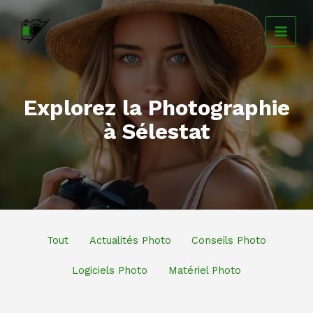
Aller
au
contenu
Explorez la Photographie
à Sélestat
Filtrer
Tout
Actualités Photo
Conseils Photo
les
publications
Logiciels Photo
Matériel Photo
par
catégorie