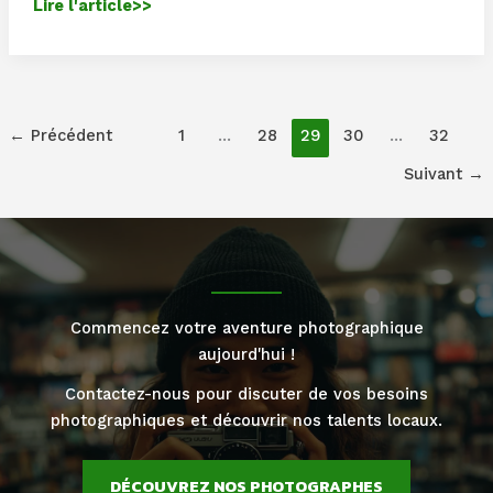
Alexandre
Lire l'article>>
Champagne
réagit
fermement
aux
←
Précédent
1
…
28
29
30
…
32
critiques
d’un
Suivant
→
photographe
sur
son
travail
Commencez votre aventure photographique
aujourd'hui !
Contactez-nous pour discuter de vos besoins
photographiques et découvrir nos talents locaux.
DÉCOUVREZ NOS PHOTOGRAPHES