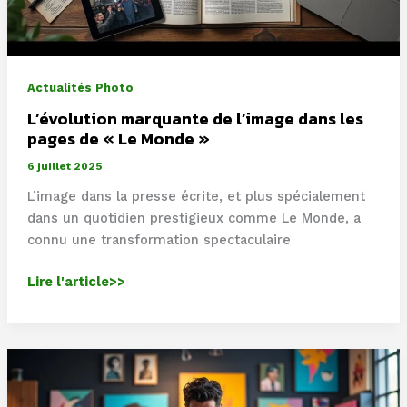
photographie
de
mode
Actualités Photo
L’évolution marquante de l’image dans les
pages de « Le Monde »
6 juillet 2025
L’image dans la presse écrite, et plus spécialement
dans un quotidien prestigieux comme Le Monde, a
connu une transformation spectaculaire
L’évolution
Lire l'article>>
marquante
de
l’image
dans
les