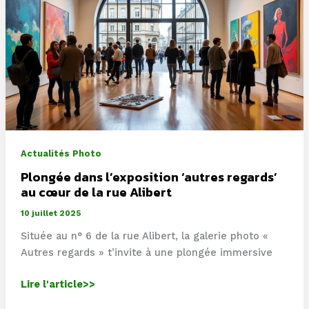
une
plongée
dans
l’underground
révélé
Actualités Photo
Plongée dans l’exposition ‘autres regards’
au cœur de la rue Alibert
10 juillet 2025
Située au n° 6 de la rue Alibert, la galerie photo «
Autres regards » t’invite à une plongée immersive
Plongée
Lire l'article>>
dans