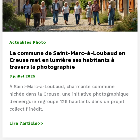
photographie
lors
des
Rencontres
d’Arles
Actualités Photo
La commune de Saint-Marc-à-Loubaud en
Creuse met en lumière ses habitants à
travers la photographie
8 juillet 2025
À Saint-Marc-à-Loubaud, charmante commune
nichée dans la Creuse, une initiative photographique
d’envergure regroupe 126 habitants dans un projet
collectif inédit.
La
Lire l'article>>
commune
de