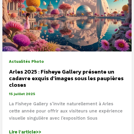
rue
du
Commandant-
Mouchotte
à
Paris
à
travers
Actualités Photo
son
objectif
Arles 2025 : Fisheye Gallery présente un
cadavre exquis d’images sous les paupières
closes
15 juillet 2025
La Fisheye Gallery s’invite naturellement à Arles
cette année pour offrir aux visiteurs une expérience
visuelle singulière avec l’exposition Sous
Arles
Lire l'article>>