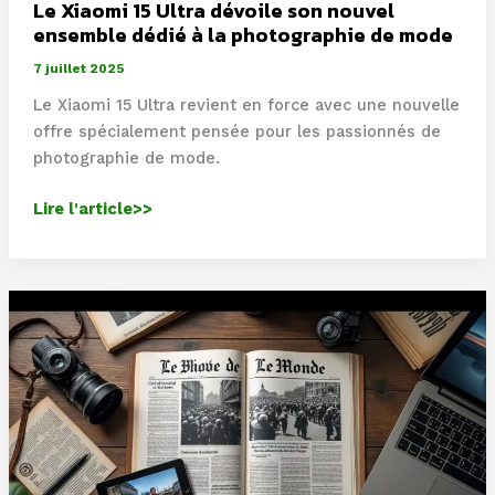
Le Xiaomi 15 Ultra dévoile son nouvel
ensemble dédié à la photographie de mode
7 juillet 2025
Le Xiaomi 15 Ultra revient en force avec une nouvelle
offre spécialement pensée pour les passionnés de
photographie de mode.
Le
Lire l'article>>
Xiaomi
15
Ultra
dévoile
son
nouvel
ensemble
dédié
à
la