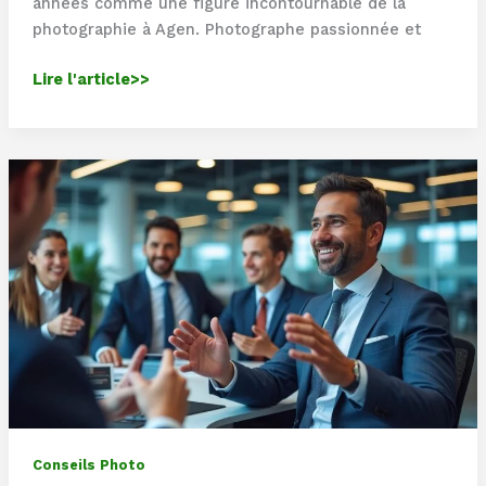
années comme une figure incontournable de la
photographie à Agen. Photographe passionnée et
Portrait
Lire l'article>>
de
Kelly
Adeline
:
la
photographe
agenaise
qui
adore
immortaliser
les
mariages
hors
du
Conseils Photo
commun