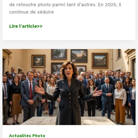
de retouche photo parmi tant d’autres. En 2025, il
continue de séduire
Corel
Lire l'article>>
PaintShop
Pro
:
Pourquoi
l’essayer
en
2025
?
Actualités Photo