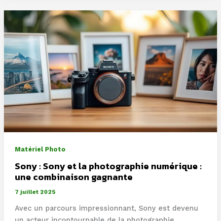
Saint-
Marc-
à-
Loubaud
en
Creuse
met
en
lumière
ses
habitants
à
Matériel Photo
travers
la
Sony : Sony et la photographie numérique :
photographie
une combinaison gagnante
7 juillet 2025
Avec un parcours impressionnant, Sony est devenu
un acteur incontournable de la photographie