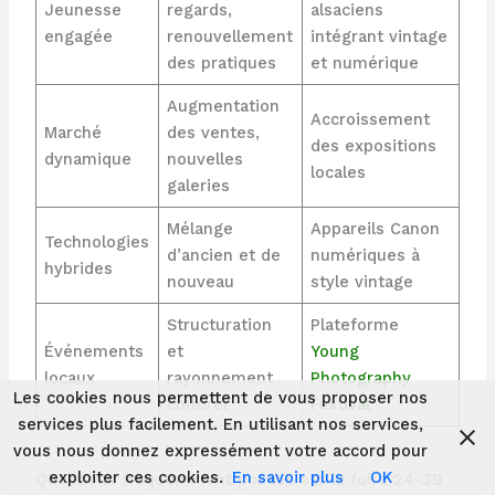
Jeunesse
regards,
alsaciens
engagée
renouvellement
intégrant vintage
des pratiques
et numérique
Augmentation
Accroissement
Marché
des ventes,
des expositions
dynamique
nouvelles
locales
galeries
Mélange
Appareils Canon
Technologies
d’ancien et de
numériques à
hybrides
nouveau
style vintage
Structuration
Plateforme
Événements
et
Young
locaux
rayonnement
Photography
Les cookies nous permettent de vous proposer nos
culturel
Festival
services plus facilement. En utilisant nos services,
vous nous donnez expressément votre accord pour
exploiter ces cookies.
En savoir plus
OK
Questions fréquemment posées sur la foire 24-39