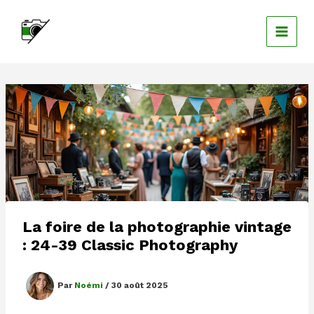
Aller
au
contenu
La foire de la photographie vintage
: 24-39 Classic Photography
Par
Noémi
/
30 août 2025