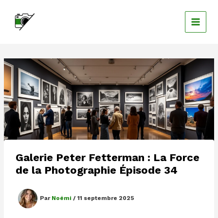
Aller
au
contenu
Galerie Peter Fetterman : La Force
de la Photographie Épisode 34
Par
Noémi
/
11 septembre 2025