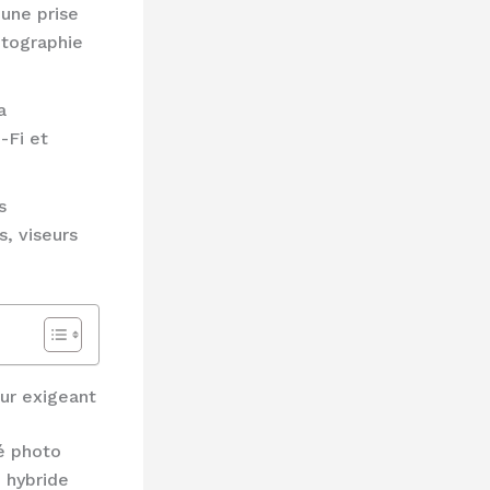
 une prise
otographie
a
-Fi et
s
s, viseurs
eur exigeant
té photo
 hybride