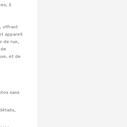
es, il
 offrant
et appareil
e de rue,
 de
que, et de
otos sans
détails,