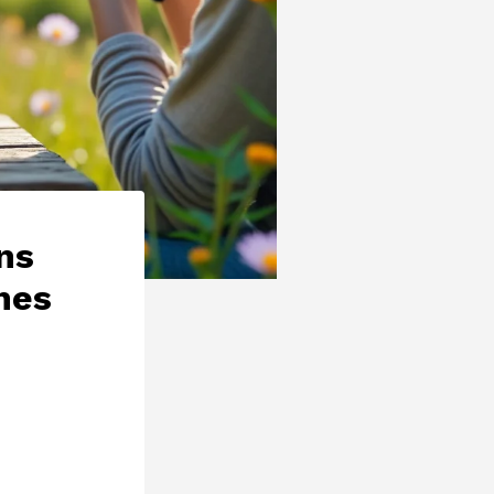
ns
hes