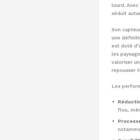
lourd. Avec 
séduit auta
Son capteur
une définiti
est doté d’
les paysage
valoriser un
repousser t
Les perform
Réductio
flou, mêm
Process
notammen