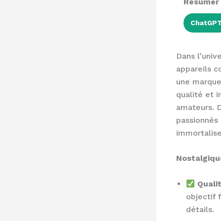
Résumer a
ChatGP
Dans l’univ
appareils 
une marque 
qualité et 
amateurs. D
passionnés 
immortalise
Nostalgique
Quali
objectif 
détails.