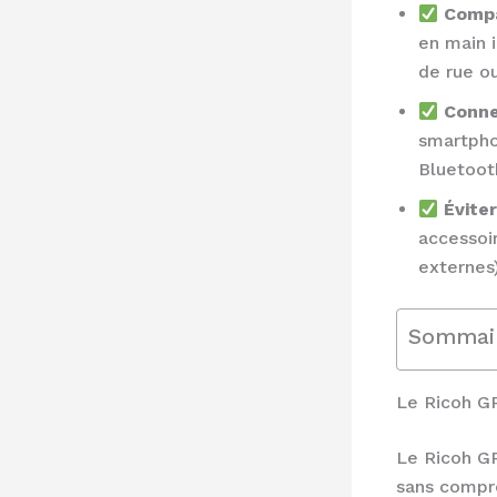
Compa
en main 
de rue o
Conne
smartpho
Bluetoot
Éviter
accessoir
externes)
Sommai
Le Ricoh GR
Le Ricoh GR
sans compro