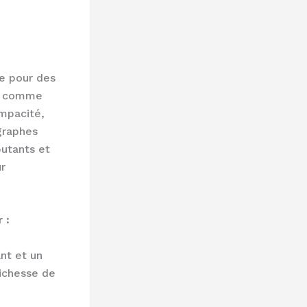
de pour des
se comme
ompacité,
graphes
butants et
ur
 :
nt et un
richesse de