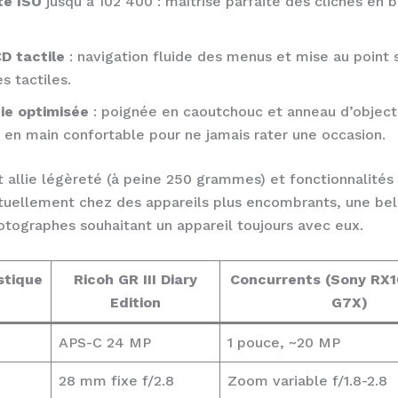
té ISO
jusqu’à 102 400 : maîtrise parfaite des clichés en 
D tactile
: navigation fluide des menus et mise au point 
s tactiles.
ie optimisée
: poignée en caoutchouc et anneau d’objecti
e en main confortable pour ne jamais rater une occasion.
allie légèreté (à peine 250 grammes) et fonctionnalités 
tuellement chez des appareils plus encombrants, une bel
otographes souhaitant un appareil toujours avec eux.
stique
Ricoh GR III Diary
Concurrents (Sony RX1
Edition
G7X)
APS-C 24 MP
1 pouce, ~20 MP
28 mm fixe f/2.8
Zoom variable f/1.8-2.8