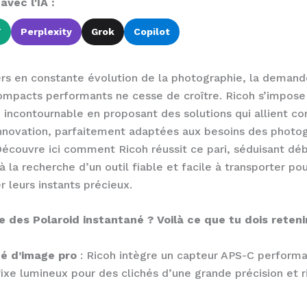
vec l'IA :
T
Perplexity
Grok
Copilot
ers en constante évolution de la photographie, la deman
compacts performants ne cesse de croître. Ricoh s’impo
incontournable en proposant des solutions qui allient c
innovation, parfaitement adaptées aux besoins des photo
écouvre ici comment Ricoh réussit ce pari, séduisant dé
à la recherche d’un outil fiable et facile à transporter po
r leurs instants précieux.
 des Polaroid instantané ? Voilà ce que tu dois retenir
té d’image pro
: Ricoh intègre un capteur APS-C performa
fixe lumineux pour des clichés d’une grande précision et 