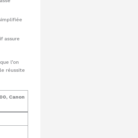
basse
simplifiée
f assure
que l’on
le réussite
00, Canon