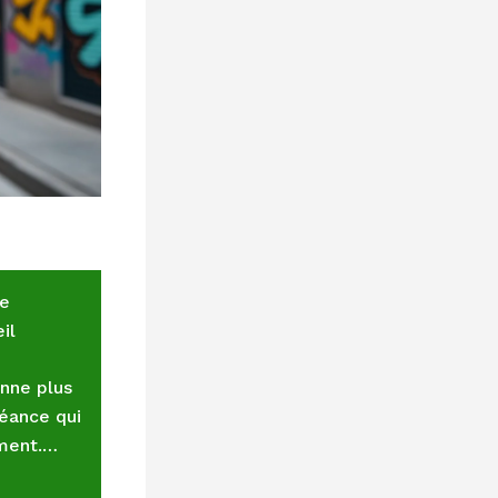
de
il
onne plus
éance qui
oment.…