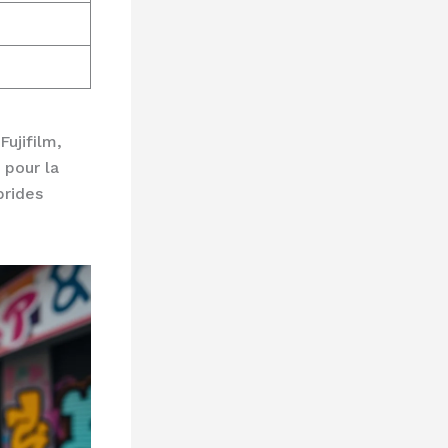
ujifilm,
 pour la
brides