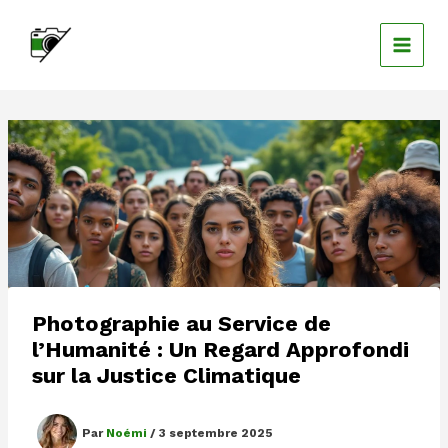
Aller
au
contenu
Photographie au Service de
l’Humanité : Un Regard Approfondi
sur la Justice Climatique
Par
Noémi
/
3 septembre 2025