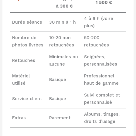
1 500 €
à 300 €
4 à 8 h (voire
Durée séance
30 min à 1 h
plus)
Nombre de
10-20 non
50-200
photos livrées
retouchées
retouchées
Minimales ou
Soignées,
Retouches
aucune
personnalisées
Matériel
Professionnel
Basique
utilisé
haut de gamme
Suivi complet et
Service client
Basique
personnalisé
Albums, tirages,
Extras
Rarement
droits d’usage