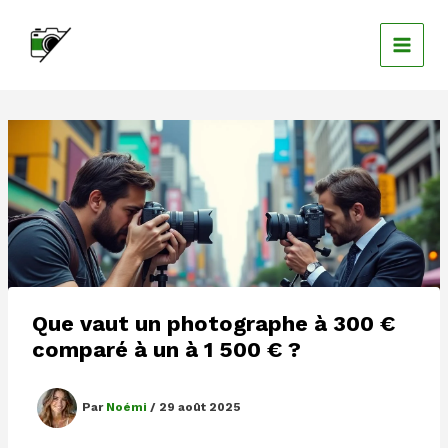
Aller
au
contenu
Que vaut un photographe à 300 €
comparé à un à 1 500 € ?
Par
Noémi
/
29 août 2025