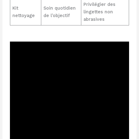
Privilégier des
Kit
Soin quotidien
lingettes non
nettoyage
de l’objectif
abrasives