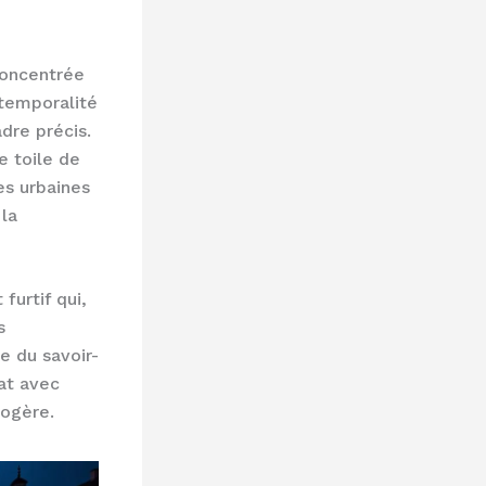
concentrée
 temporalité
dre précis.
e toile de
es urbaines
 la
furtif qui,
s
e du savoir-
at avec
logère.