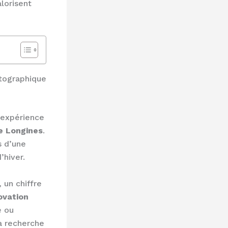
lorisent
tographique
 expérience
e Longines
.
s d’une
’hiver.
 un chiffre
ovation
é ou
la recherche