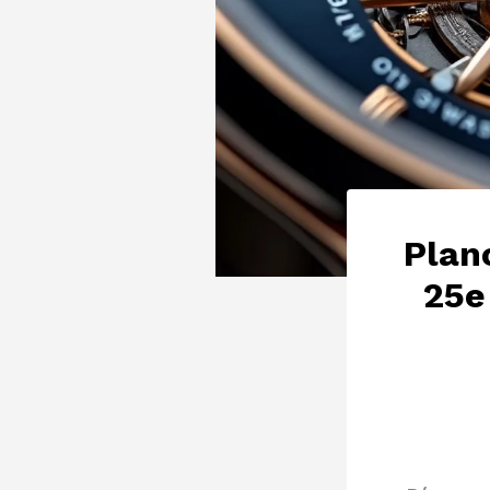
Plan
25e