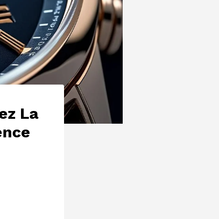
ez La
ence