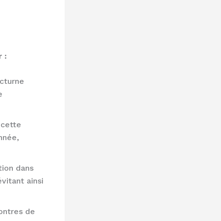
 :
cturne
e
 cette
nnée,
tion dans
vitant ainsi
ontres de