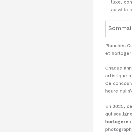
luxe, co
aussi la 
Sommai
Planches C
et horloger
Chaque anné
artistique 
Ce concours
heure qui s’
En 2025, ce
qui soulig
horlogère
e
photographe