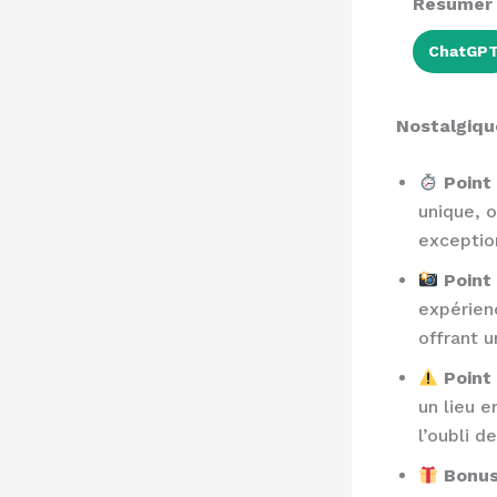
Résumer a
ChatGP
Nostalgique
Point 
unique, 
exception
Point 
expérien
offrant u
Point 
un lieu e
l’oubli 
Bonus