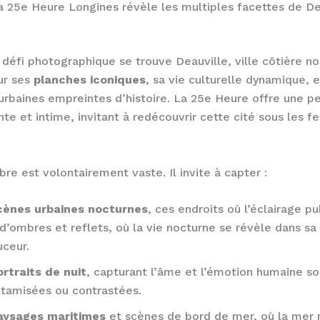
25e Heure Longines révèle les multiples facettes de De
défi photographique se trouve Deauville, ville côtière 
ur ses
planches iconiques
, sa vie culturelle dynamique, e
rbaines empreintes d’histoire. La 25e Heure offre une p
nte et intime, invitant à redécouvrir cette cité sous les f
bre est volontairement vaste. Il invite à capter :
cènes urbaines nocturnes
, ces endroits où l’éclairage pu
d’ombres et reflets, où la vie nocturne se révèle dans sa
uceur.
ortraits de nuit
, capturant l’âme et l’émotion humaine s
 tamisées ou contrastées.
aysages maritimes
et scènes de bord de mer, où la mer n