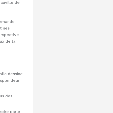
auville de
normande
t ses
erspective
eux de la
blic dessine
 splendeur
ous des
oire parle