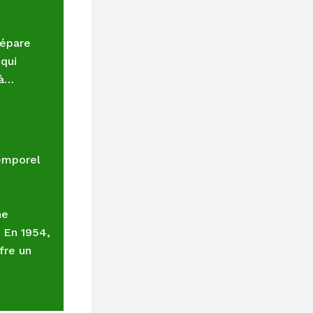
répare
 qui
 à…
temporel
ne
 En 1954,
fre un