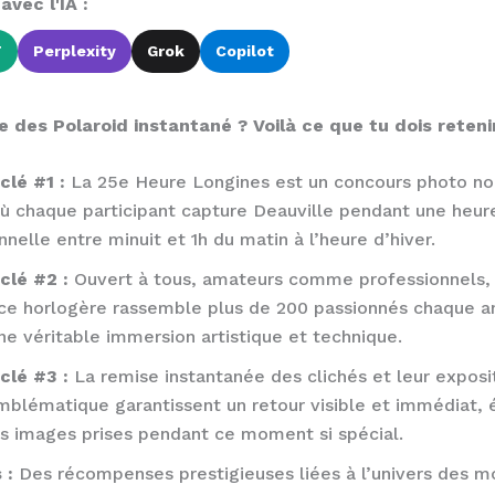
vec l'IA :
T
Perplexity
Grok
Copilot
 des Polaroid instantané ? Voilà ce que tu dois retenir
clé #1 :
La 25e Heure Longines est un concours photo no
où chaque participant capture Deauville pendant une heur
nelle entre minuit et 1h du matin à l’heure d’hiver.
clé #2 :
Ouvert à tous, amateurs comme professionnels,
ce horlogère rassemble plus de 200 passionnés chaque a
ne véritable immersion artistique et technique.
clé #3 :
La remise instantanée des clichés et leur exposi
mblématique garantissent un retour visible et immédiat, é
des images prises pendant ce moment si spécial.
 :
Des récompenses prestigieuses liées à l’univers des m