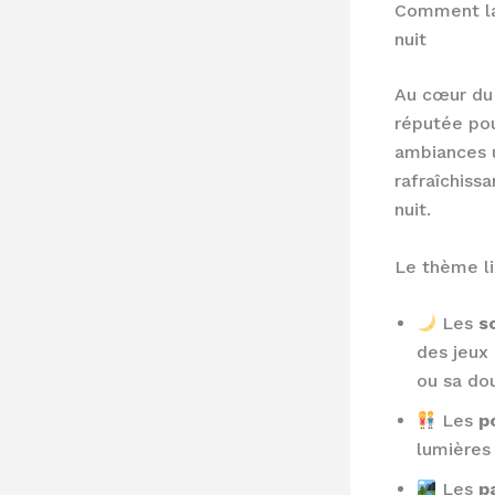
Comment la 
nuit
Au cœur du 
réputée po
ambiances u
rafraîchissa
nuit.
Le thème li
Les
s
des jeux 
ou sa do
Les
p
lumières
Les
p