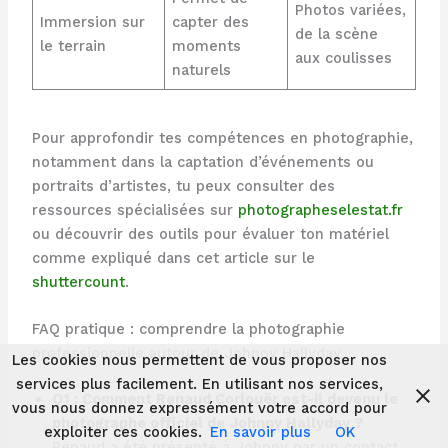
Photos variées,
Immersion sur
capter des
de la scène
le terrain
moments
aux coulisses
naturels
Pour approfondir tes compétences en photographie,
notamment dans la captation d’événements ou
portraits d’artistes, tu peux consulter des
ressources spécialisées sur
photographeselestat.fr
ou découvrir des outils pour évaluer ton matériel
comme expliqué dans cet article sur le
shuttercount
.
FAQ pratique : comprendre la photographie
professionnelle autour de Johnny Hallyday
Les cookies nous permettent de vous proposer nos
services plus facilement. En utilisant nos services,
Q1 : Comment Renaud Corlouër est-il devenu le
vous nous donnez expressément votre accord pour
photographe officiel de Johnny Hallyday ?
exploiter ces cookies.
En savoir plus
OK
Renaud a été présenté à Johnny par un contact