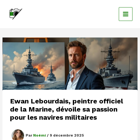
Aller
au
contenu
Ewan Lebourdais, peintre officiel
de la Marine, dévoile sa passion
pour les navires militaires
Par
Noémi
/
9 décembre 2025