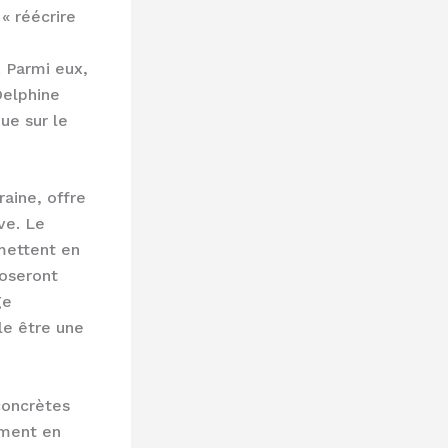
 « réécrire
. Parmi eux,
Delphine
ue sur le
aine, offre
ve. Le
mettent en
oseront
ge
le être une
concrètes
mment en