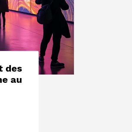
t des
ne au