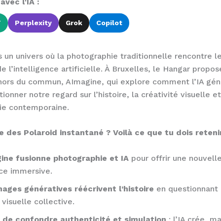
vec l'IA :
T
Perplexity
Grok
Copilot
 un univers où la photographie traditionnelle rencontre l
e l’intelligence artificielle. À Bruxelles, le Hangar propo
hors du commun, AImagine, qui explore comment l’IA gén
ionner notre regard sur l’histoire, la créativité visuelle et
ie contemporaine.
 des Polaroid instantané ? Voilà ce que tu dois retenir
ine fusionne photographie et IA
pour offrir une nouvell
ce immersive.
mages génératives réécrivent l’histoire
en questionnant 
visuelle collective.
r de confondre authenticité et simulation
: l’IA crée, m