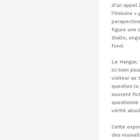
d’un appel à
l’histoire 
perspective
figure une
Diallo, eng
fond.
Le Hangar, 
ici bien pl
visiteur se
question l
souvent fic
questionne 
vérité absol
Cette expos
des nouvel