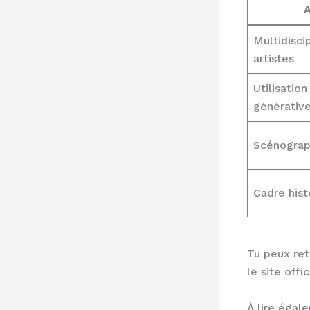
A
Multidisci
artistes
Utilisation
générativ
Scénograp
Cadre hist
Tu peux ret
le site offi
À lire égal