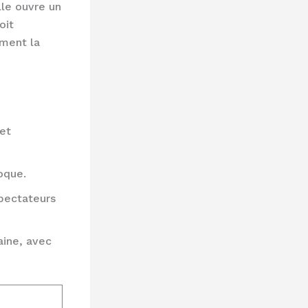
lle ouvre un
oit
rment la
 et
oque.
spectateurs
aine, avec