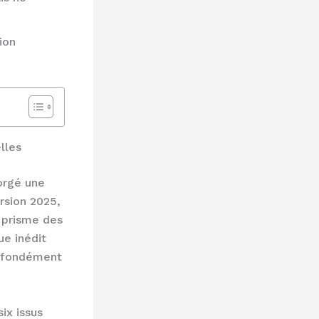
ion
lles
forgé une
rsion 2025,
e prisme des
ue inédit
rofondément
ix issus