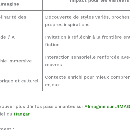
Impact pour les visiteurs
Imagine
plinarité des
Découverte de styles variés, proches
propres inspirations
 de l’IA
Invitation à réfléchir à la frontière en
e
fiction
Interaction sensorielle renforcée ave
hie immersive
œuvres
Contexte enrichi pour mieux compren
orique et culturel
enjeux
rouver plus d’infos passionnantes sur
AImagine sur JIMA
ciel du
Hangar
.
ement :