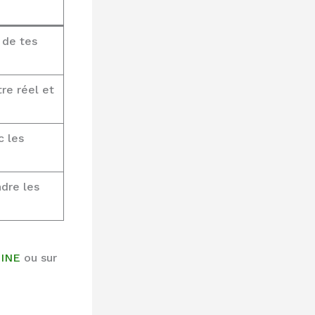
 de tes
tre réel et
c les
dre les
GINE
ou sur