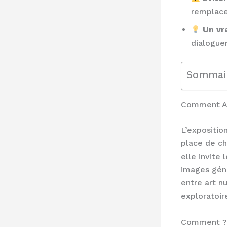
remplace 
Un vra
dialogue
Sommai
Comment AI
L’expositio
place de ch
elle invite
images génér
entre art n
exploratoir
Comment ? E