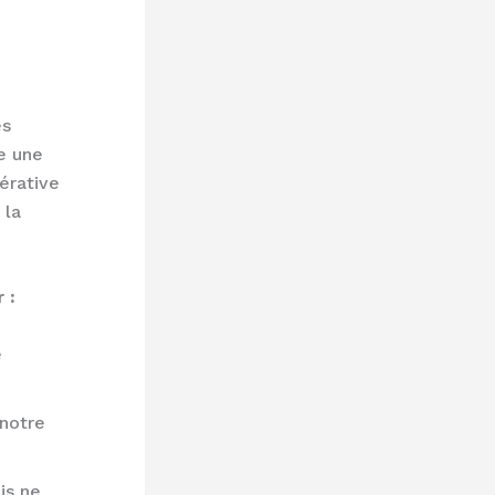
es
se une
érative
 la
 :
e
notre
ais ne