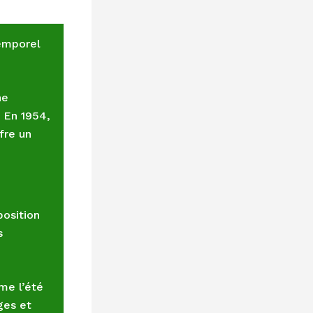
temporel
ne
 En 1954,
fre un
position
s
me l’été
ges et