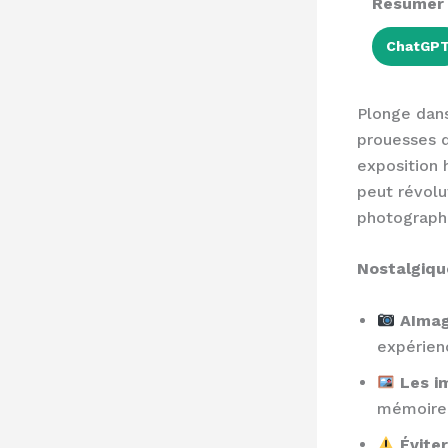
Résumer a
ChatGP
Plonge dans
prouesses d
exposition 
peut révolut
photograph
Nostalgique
AImag
expérien
Les i
mémoire 
Évite