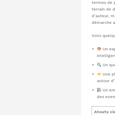
termes de p
terrain de 
d’auteur, m
démarche ar
Voici quelq
Un esp
intelligen
Un que
Une pl
autour d
Un enr
des exem
Atouts clé