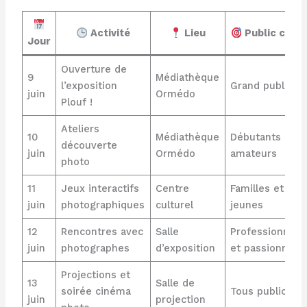
Activité
Lieu
Public cible
Jour
Ouverture de
9
Médiathèque
l’exposition
Grand public
juin
Ormédo
Plouf !
Ateliers
10
Médiathèque
Débutants et
découverte
juin
Ormédo
amateurs
photo
11
Jeux interactifs
Centre
Familles et
juin
photographiques
culturel
jeunes
12
Rencontres avec
Salle
Professionnels
juin
photographes
d’exposition
et passionnés
Projections et
13
Salle de
soirée cinéma
Tous publics
juin
projection