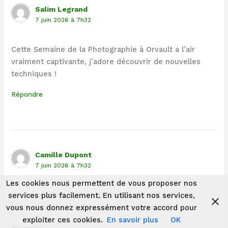
Salim Legrand
7 juin 2026 à 7h32
Cette Semaine de la Photographie à Orvault a l’air
vraiment captivante, j’adore découvrir de nouvelles
techniques !
Répondre
Camille Dupont
7 juin 2026 à 7h32
Les cookies nous permettent de vous proposer nos
La Semaine de la Photographie à Orvault a l’air
services plus facilement. En utilisant nos services,
incroyable, j’adore l’idée des jeux interactifs !
vous nous donnez expressément votre accord pour
exploiter ces cookies.
En savoir plus
OK
Répondre