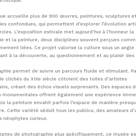
rtistique.
que accueille plus de 900 œuvres, peintures, sculptures e
es confondues, qui permettent d’explorer l’évolution arti
ècles. L’exposition estivale met aujourd’hui à l’honneur la
e et la peinture, deux disciplines souvent perçues comm
timement liées. Ce projet valorise la culture sous un angle
itant à la découverte, au questionnement et au plaisir des 
phie permet de suivre un parcours fluide et stimulant. P
de clichés du XIXe siècle côtoient des toiles d’artistes
ns, créant des échos visuels surprenants. Des espaces d
ons monumentales offrent également une expérience imme
 où la peinture envahit parfois l’espace de manière presq
re. Cette variété séduit tous les publics, des amateurs d’a
rs néophytes curieux.
eptes de photographie plus spécifiquement, ce musée es