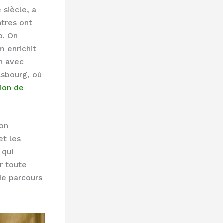
 siècle, a
ntres ont
o. On
m enrichit
en avec
asbourg, où
ion de
ion
et les
 qui
r toute
de parcours