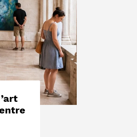
’art
 entre