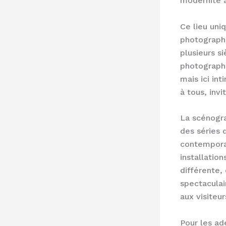
modernité a
Ce lieu uni
photographi
plusieurs si
photographi
mais ici in
à tous, inv
La scénogra
des séries 
contemporai
installati
différente,
spectaculai
aux visiteu
Pour les ad