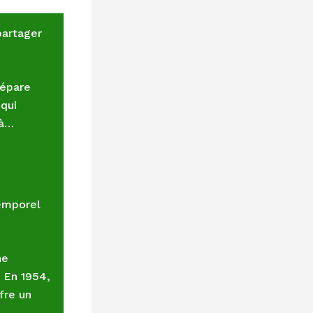
partager
répare
 qui
 à…
temporel
ne
 En 1954,
fre un