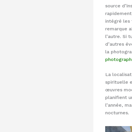
source d’in
rapidement 
intégré les
remarque ai
l’autre. Si 
d’autres é
la photogra
photograph
La localis
spirituelle
œuvres mode
planifient 
l’année, ma
nocturnes.