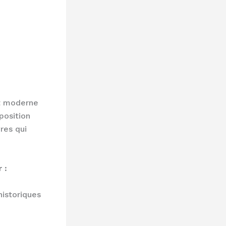
rt moderne
position
res qui
 :
historiques
u