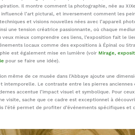
spiration. Il montre comment la photographie, née au XIXe
influencé l’art pictural, et inversement comment les pei
 techniques et visions nouvelles nées avec l’appareil phot
nsi une tension créatrice passionnante, où chaque mediu
tu veux mieux comprendre ces liens, l’exposition fait le li
vénements locaux comme des expositions à Épinal ou Str
phie est également mise en lumière (voir
Mirage, exposit
ie
pour se faire une idée).
ation même de ce musée dans l’Abbaye ajoute une dimens
 et intemporelle. Le contraste entre les pierres anciennes 
rnes accentue l’impact visuel et symbolique. Pour ceux
une visite, sache que ce cadre est exceptionnel à découvri
is l’été permet de profiter d’événements spécifiques et 