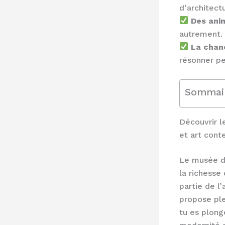
d’architectu
Des anim
autrement.
La chan
résonner pe
Sommai
Découvrir l
et art cont
Le musée d
la richesse
partie de l
propose ple
tu es plong