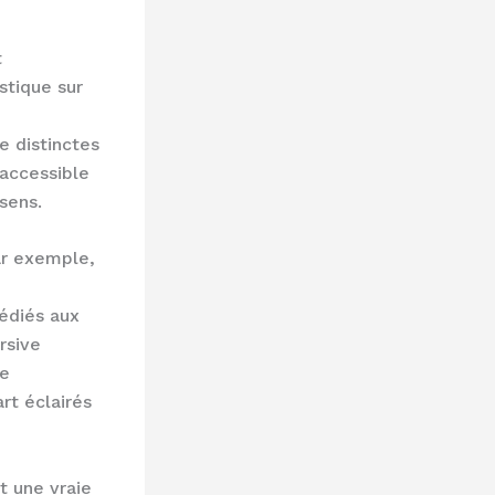
t
stique sur
e distinctes
 accessible
sens.
ar exemple,
édiés aux
rsive
ue
rt éclairés
t une vraie