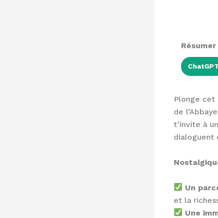
Résumer a
ChatGP
Plonge cet 
de l’Abbaye
t’invite à 
dialoguent 
Nostalgique
Un parco
et la riche
Une imm