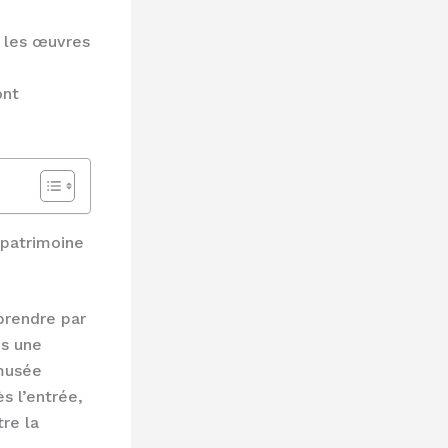
r les œuvres
ont
 patrimoine
prendre par
ns une
 musée
s l’entrée,
re la