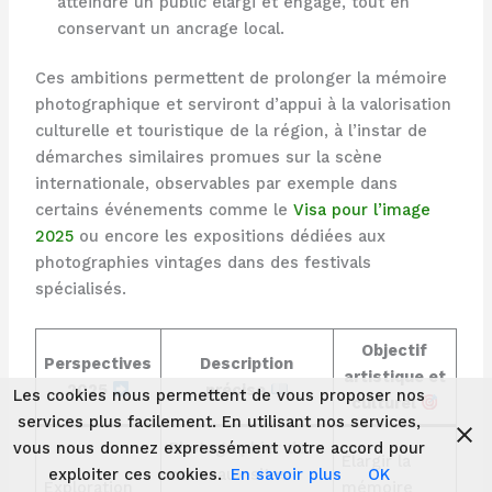
atteindre un public élargi et engagé, tout en
conservant un ancrage local.
Ces ambitions permettent de prolonger la mémoire
photographique et serviront d’appui à la valorisation
culturelle et touristique de la région, à l’instar de
démarches similaires promues sur la scène
internationale, observables par exemple dans
certains événements comme le
Visa pour l’image
2025
ou encore les expositions dédiées aux
photographies vintages dans des festivals
spécialisés.
Objectif
Perspectives
Description
artistique et
2025
précise
Les cookies nous permettent de vous proposer nos
culturel
services plus facilement. En utilisant nos services,
Photographier de
vous nous donnez expressément votre accord pour
Élargir la
nouveaux sites
exploiter ces cookies.
En savoir plus
OK
Exploration
mémoire