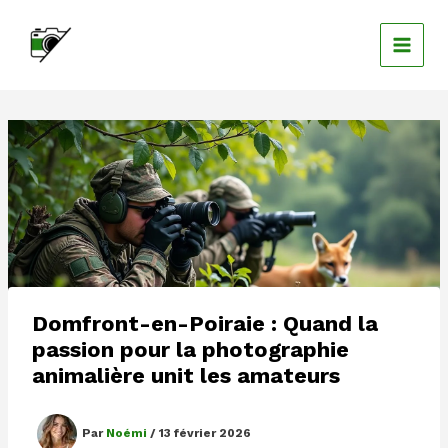
Aller
au
contenu
Domfront-en-Poiraie : Quand la
passion pour la photographie
animalière unit les amateurs
Par
Noémi
/
13 février 2026