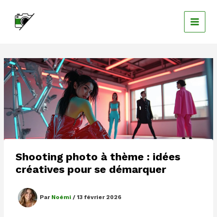
Aller
au
contenu
Shooting photo à thème : idées
créatives pour se démarquer
Par
Noémi
/
13 février 2026