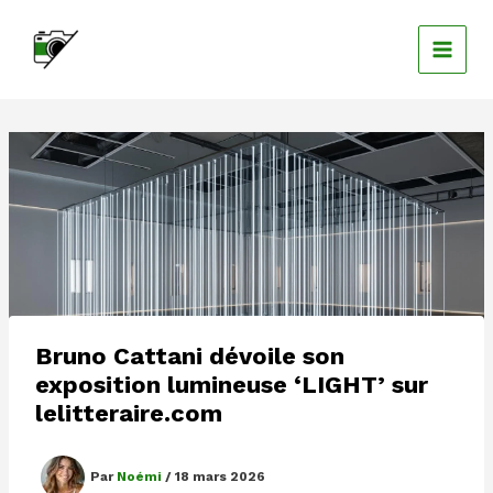
Aller
au
contenu
Bruno Cattani dévoile son
exposition lumineuse ‘LIGHT’ sur
lelitteraire.com
Par
Noémi
/
18 mars 2026