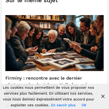
Sur le même sujet
Firminy : rencontre avec le dernier
photographe de Johnny Hallyday, qui
Les cookies nous permettent de vous proposer nos
dédicacera ses ouvrages en évoquant
services plus facilement. En utilisant nos services,
l’homme pudique qu’il était
vous nous donnez expressément votre accord pour
exploiter ces cookies.
En savoir plus
OK
Actualités Photo
/
6 juin 2025