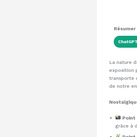
Résumer a
ChatGP
La nature d
exposition 
transporte 
de notre en
Nostalgique
Point 
grâce à d
Point 