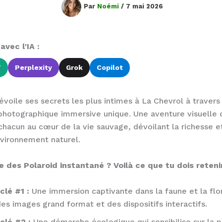
Par
Noémi
/
7 mai 2026
vec l'IA :
T
Perplexity
Grok
Copilot
évoile ses secrets les plus intimes à La Chevrol à travers
photographique immersive unique. Une aventure visuelle 
chacun au cœur de la vie sauvage, dévoilant la richesse et 
vironnement naturel.
 des Polaroid instantané ? Voilà ce que tu dois retenir
clé #1 :
Une immersion captivante dans la faune et la flo
es images grand format et des dispositifs interactifs.
clé #2 :
Une démarche écologique qui sensibilise sur la p