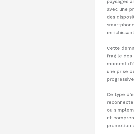
paysages an
avec une pr
des disposi
smartphone 
enrichissan
Cette démar
fragile des
moment d’ém
une prise d
progressiv
Ce type d’e
reconnecter
ou simpleme
et comprend
promotion d