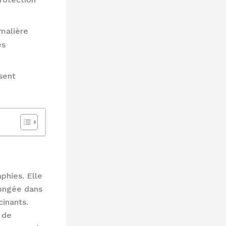
imalière
es
sent
phies. Elle
longée dans
cinants.
 de