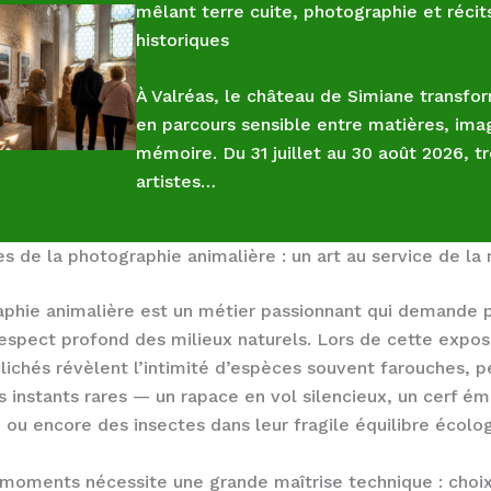
mêlant terre cuite, photographie et récit
historiques
À Valréas, le château de Simiane transfor
en parcours sensible entre matières, ima
mémoire. Du 31 juillet au 30 août 2026, tr
artistes…
es de la photographie animalière : un art au service de la 
phie animalière est un métier passionnant qui demande 
espect profond des milieux naturels. Lors de cette exposi
ichés révèlent l’intimité d’espèces souvent farouches, 
es instants rares — un rapace en vol silencieux, un cerf é
, ou encore des insectes dans leur fragile équilibre écolo
moments nécessite une grande maîtrise technique : choi