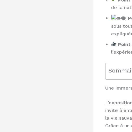
de la nat
P
sous tou
expliqué
Point 
l’expérie
Sommai
Une immersi
L’expositio
invite à en
la vie sauv
Grâce à un 