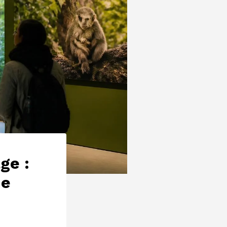
ge :
ue