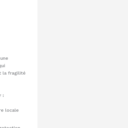
 une
qui
la fragilité
 :
re locale
rotection