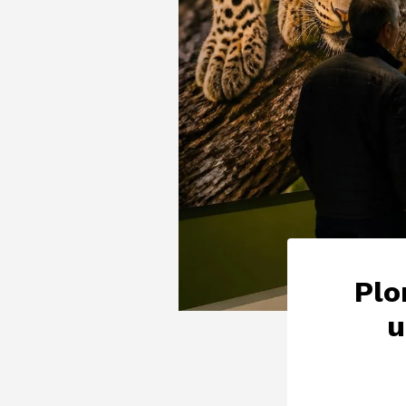
Plo
u