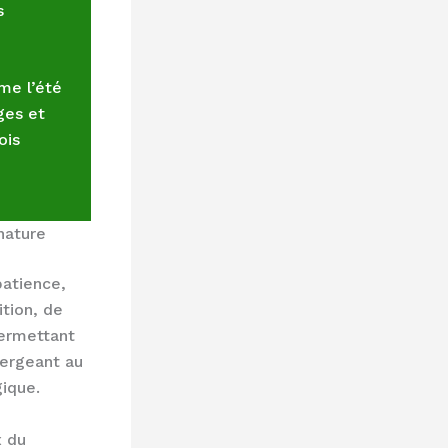
s
me l’été
ges et
ois
nature
patience,
tion, de
permettant
mergeant au
gique.
x du