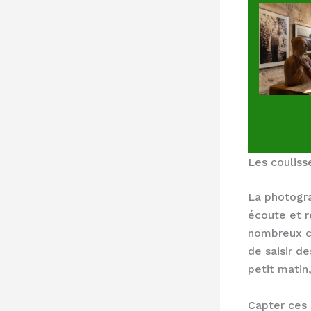
Les couliss
La photogra
écoute et r
nombreux cl
de saisir d
petit matin
Capter ces 