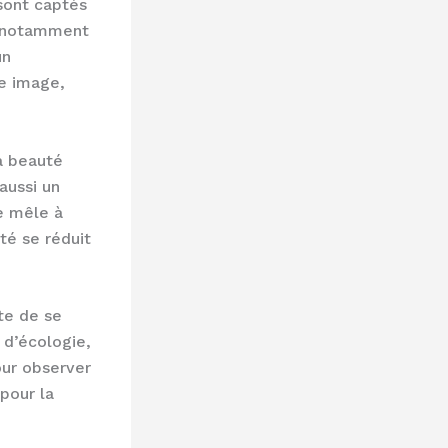
sont captés
e notamment
un
ue image,
a beauté
aussi un
e mêle à
té se réduit
te de se
 d’écologie,
our observer
 pour la