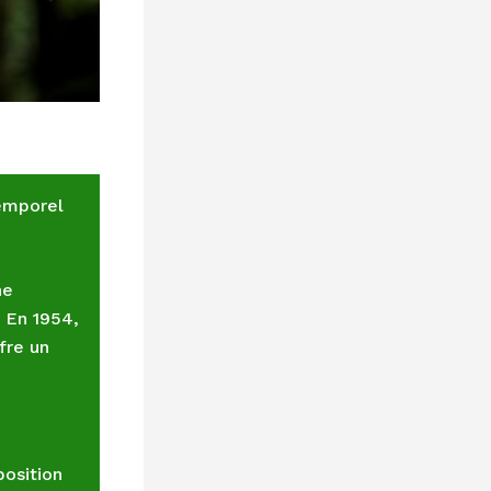
temporel
ne
 En 1954,
fre un
position