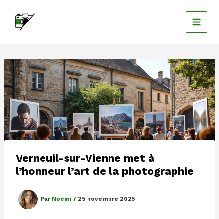
Aller
au
contenu
Verneuil-sur-Vienne met à
l’honneur l’art de la photographie
Par
Noémi
/
25 novembre 2025