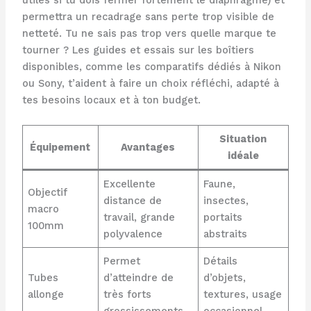
utiles si tu dois fermer fortement le diaphragme) et
permettra un recadrage sans perte trop visible de
netteté. Tu ne sais pas trop vers quelle marque te
tourner ? Les guides et essais sur les boîtiers
disponibles, comme les comparatifs dédiés à Nikon
ou Sony, t’aident à faire un choix réfléchi, adapté à
tes besoins locaux et à ton budget.
Situation
Équipement
Avantages
idéale
Excellente
Faune,
Objectif
distance de
insectes,
macro
travail, grande
portaits
100mm
polyvalence
abstraits
Permet
Détails
Tubes
d’atteindre de
d’objets,
allonge
très forts
textures, usage
grossissements
occasionnel