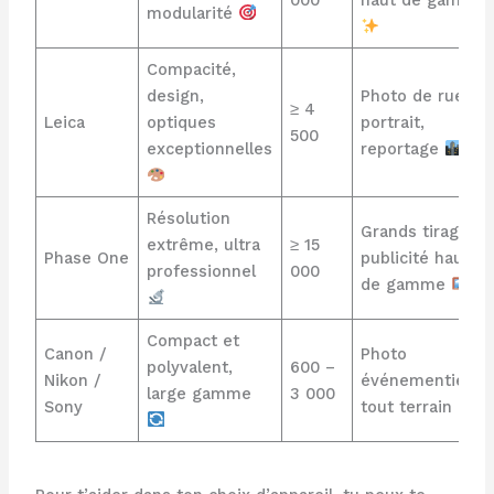
modularité
Compacité,
design,
Photo de rue,
≥ 4
Leica
optiques
portrait,
500
exceptionnelles
reportage
Résolution
Grands tirages,
extrême, ultra
≥ 15
Phase One
publicité haut
professionnel
000
de gamme
Compact et
Canon /
Photo
polyvalent,
600 –
Nikon /
événementielle,
large gamme
3 000
Sony
tout terrain