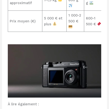
approximatif
g
1 000-2
5 000 € et
600-1
Prix moyen (€)
500 €
plus
500 €
À lire également :