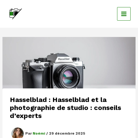
Aller
au
contenu
Hasselblad : Hasselblad et la
photographie de studio : conseils
d’experts
Par
Noémi
/
29 décembre 2025