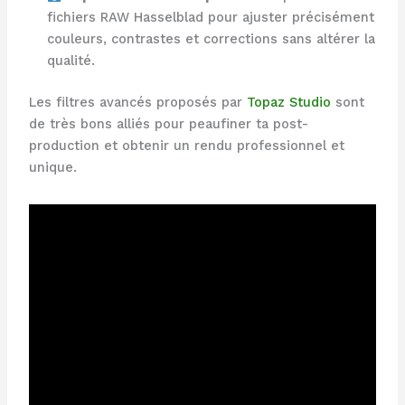
fichiers RAW Hasselblad pour ajuster précisément
couleurs, contrastes et corrections sans altérer la
qualité.
Les filtres avancés proposés par
Topaz Studio
sont
de très bons alliés pour peaufiner ta post-
production et obtenir un rendu professionnel et
unique.