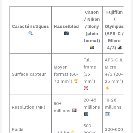
Canon
Fujifilm
/ Nikon
/
Caractéristiques
Hasselblad
/ Sony
Olympus
(plein
(APS-C /
format)
Micro
4/3)
Full
APS-C &
Moyen
frame
Micro
Surface capteur
format (60-
(35
4/3 (20-
70 mm²)
mm²)
25 mm²)
20-45
16-26
50+
Résolution (MP)
millions
millions
millions
500-
Poids
300-600
1-1,5 kg
800 g