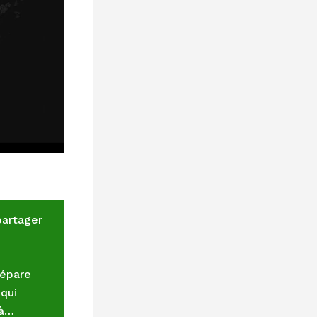
partager
répare
 qui
 à…