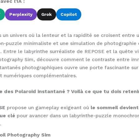
vec l'IA :
T
Perplexity
Grok
Copilot
 un univers où la lenteur et la rapidité se croisent entre 
on-puzzle minimaliste et une simulation de photographie 
e. Entre le labyrinthe surréaliste de REPOSE et la quête v
hotography Sim, découvre comment le contraste entre im
stantanés photographiques ouvre une porte fascinante su
rt numériques complémentaires.
 des Polaroid instantané ? Voilà ce que tu dois retenir
SE
propose un gameplay exigeant où
le sommeil devient
ue clé
pour avancer dans un labyrinthe-puzzle monochr
.
oil Photography Sim