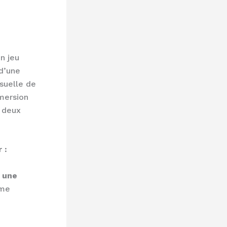
un jeu
d’une
isuelle de
mersion
r deux
 :
 une
ome