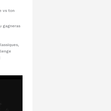
e vs ton
tu gagneras
lassiques,
llenge
t