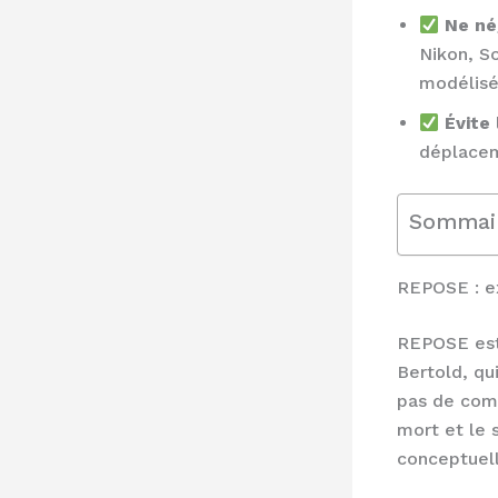
Ne né
Nikon, S
modélisé
Évite
déplacem
Sommai
REPOSE : ex
REPOSE est 
Bertold, qui
pas de comb
mort et le 
conceptuell