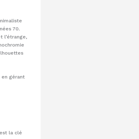
nimaliste
nnées 70.
t l’étrange,
onochromie
ilhouettes
t en gérant
e
est la clé