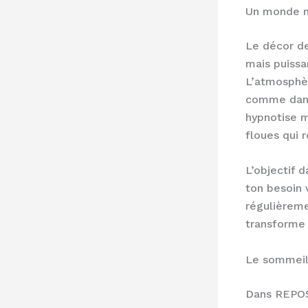
Un monde m
Le décor de
mais puissa
L’atmosphèr
comme dans
hypnotise m
floues qui 
L’objectif 
ton besoin 
régulièrem
transforme 
Le sommeil
Dans REPOSE