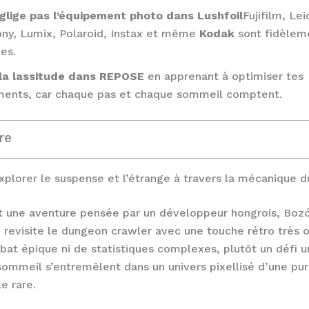
glige pas l’équipement photo dans Lushfoil
Fujifilm, Le
ony, Lumix, Polaroid, Instax et même
Kodak
sont fidèlem
es.
 la lassitude dans REPOSE
en apprenant à optimiser tes
ents, car chaque pas et chaque sommeil comptent.
re
plorer le suspense et l’étrange à travers la mécanique 
une aventure pensée par un développeur hongrois, Bozó 
 revisite le dungeon crawler avec une touche rétro très ori
at épique ni de statistiques complexes, plutôt un défi u
sommeil s’entremêlent dans un univers pixellisé d’une pu
e rare.