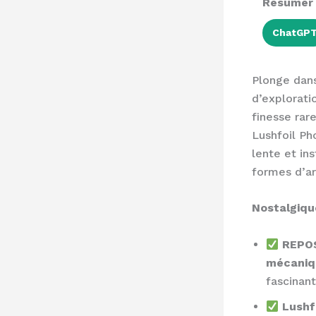
Résumer a
ChatGP
Plonge dans
d’explorati
finesse rar
Lushfoil P
lente et in
formes d’a
Nostalgique
REPO
mécaniq
fascinant
Lushf