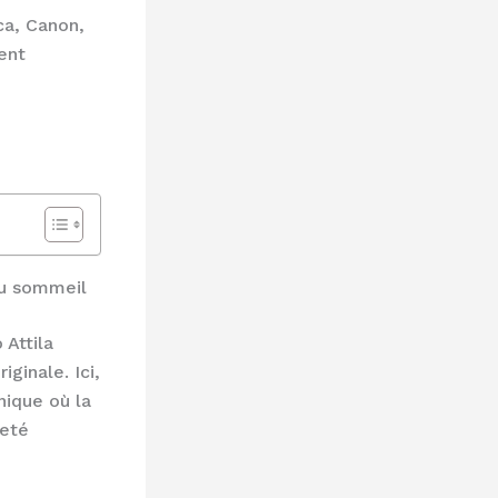
ica, Canon,
ent
du sommeil
Attila
ginale. Ici,
nique où la
reté