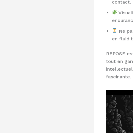
contact.
Visual
enduranc
Ne pas
en fluidit
REPOSE est 
tout en gar
intellectue
fascinante.