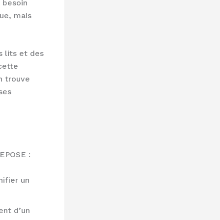
 besoin
que, mais
lits et des
cette
n trouve
ses
REPOSE :
nifier un
ent d’un