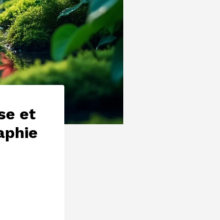
se et
aphie