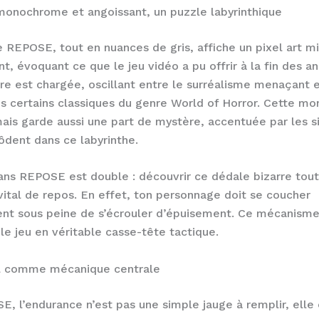
onochrome et angoissant, un puzzle labyrinthique
 REPOSE, tout en nuances de gris, affiche un pixel art mi
nt, évoquant ce que le jeu vidéo a pu offrir à la fin des a
e est chargée, oscillant entre le surréalisme menaçant e
 certains classiques du genre World of Horror. Cette m
ais garde aussi une part de mystère, accentuée par les s
rôdent dans ce labyrinthe.
dans REPOSE est double : découvrir ce dédale bizarre tou
vital de repos. En effet, ton personnage doit se coucher
ent sous peine de s’écrouler d’épuisement. Ce mécanism
le jeu en véritable casse-tête tactique.
 comme mécanique centrale
, l’endurance n’est pas une simple jauge à remplir, elle 