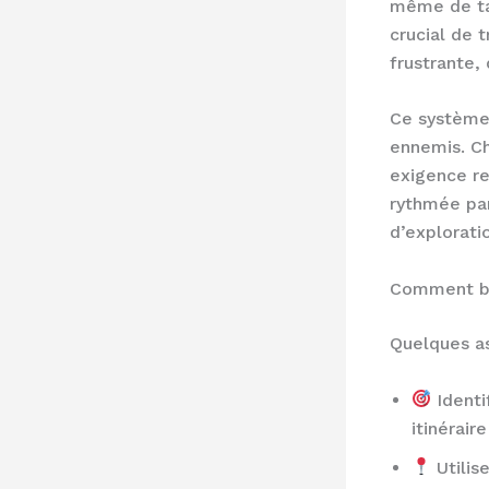
même de ta 
crucial de 
frustrante,
Ce système
ennemis. Ch
exigence re
rythmée par
d’explorati
Comment bi
Quelques as
Identif
itinérair
Utilis