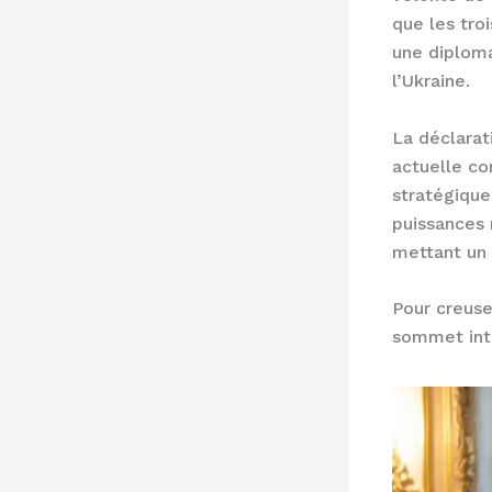
que les tro
une diploma
l’Ukraine.
La déclarat
actuelle co
stratégique
puissances 
mettant un 
Pour creuse
sommet int