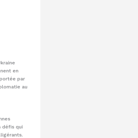
kraine
nnent en
 portée par
iplomatie au
ennes
 défis qui
ligérants.