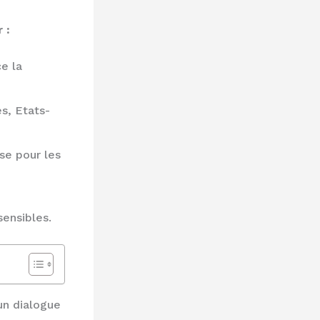
 :
ce la
s, Etats-
se pour les
sensibles.
un dialogue