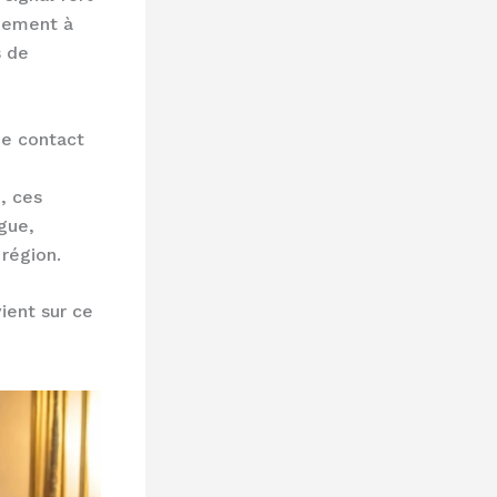
chement à
s de
de contact
, ces
gue,
 région.
ient sur ce