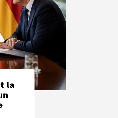
t la
un
e