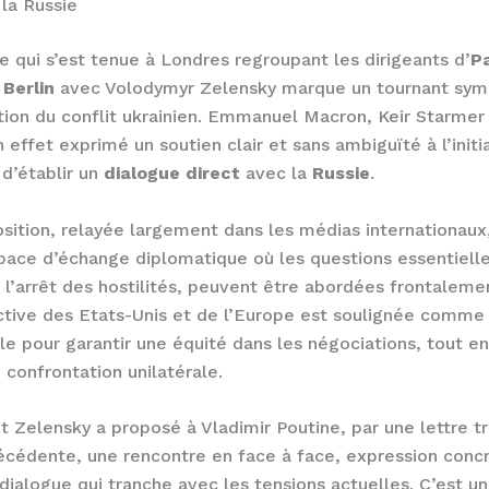
 la Russie
e qui s’est tenue à Londres regroupant les dirigeants d’
Pa
t
Berlin
avec Volodymyr Zelensky marque un tournant sym
tion du conflit ukrainien. Emmanuel Macron, Keir Starmer 
 effet exprimé un soutien clair et sans ambiguïté à l’initi
 d’établir un
dialogue direct
avec la
Russie
.
sition, relayée largement dans les médias internationaux,
pace d’échange diplomatique où les questions essentielle
’arrêt des hostilités, peuvent être abordées frontaleme
tive des Etats-Unis et de l’Europe est soulignée comme
le pour garantir une équité dans les négociations, tout en
 confrontation unilatérale.
t Zelensky a proposé à Vladimir Poutine, par une lettre t
cédente, une rencontre en face à face, expression conc
dialogue qui tranche avec les tensions actuelles. C’est un 