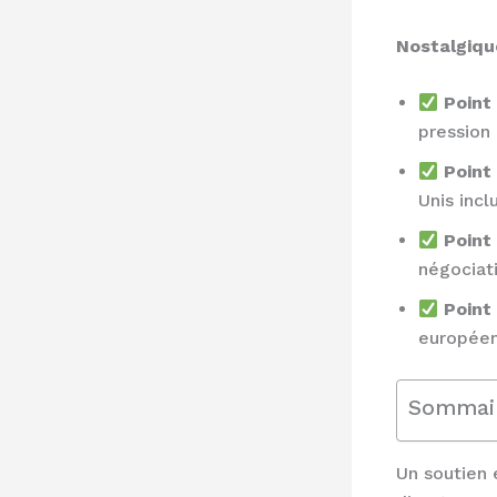
Nostalgique
Point
pression 
Point
Unis incl
Point
négociati
Point
européenn
Sommai
Un soutien 