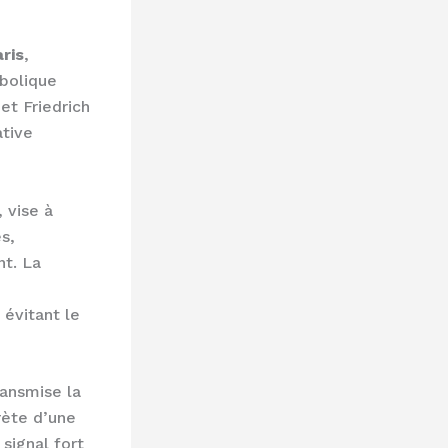
ris
,
bolique
et Friedrich
ative
 vise à
s,
nt. La
 évitant le
ransmise la
rète d’une
signal fort