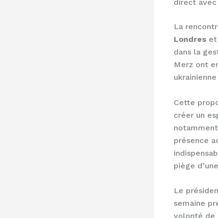
direct avec
La rencontr
Londres
e
dans la ges
Merz ont en
ukrainienne
Cette propo
créer un es
notamment l
présence ac
indispensab
piège d’une
Le présiden
semaine pré
volonté de 