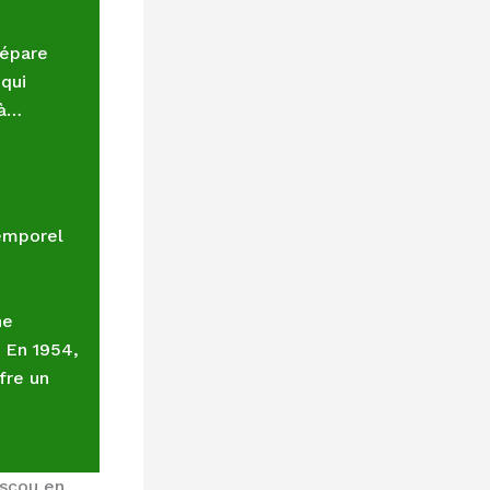
répare
 qui
 à…
temporel
ne
 En 1954,
fre un
oscou en