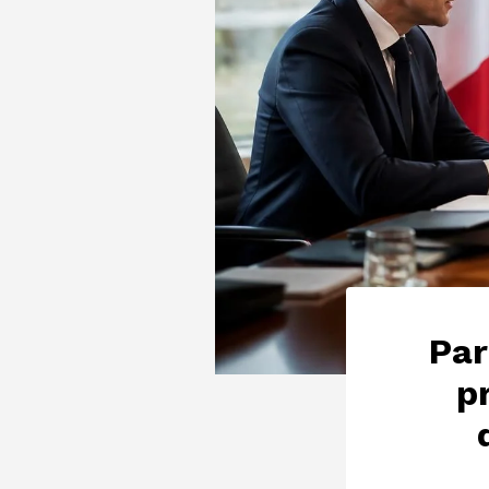
Par
p