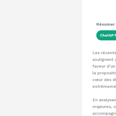
Résumer a
ChatGP
Les récent
soulignent 
faveur d’un
la proposit
cœur des di
extrêmemen
En analysan
majeures, o
accompagnen