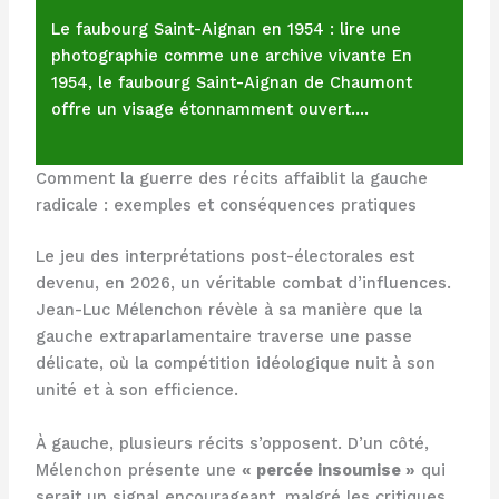
Le faubourg Saint-Aignan en 1954 : lire une
photographie comme une archive vivante En
1954, le faubourg Saint-Aignan de Chaumont
offre un visage étonnamment ouvert.…
Comment la guerre des récits affaiblit la gauche
radicale : exemples et conséquences pratiques
Le jeu des interprétations post-électorales est
devenu, en 2026, un véritable combat d’influences.
Jean-Luc Mélenchon révèle à sa manière que la
gauche extraparlamentaire traverse une passe
délicate, où la compétition idéologique nuit à son
unité et à son efficience.
À gauche, plusieurs récits s’opposent. D’un côté,
Mélenchon présente une
« percée insoumise »
qui
serait un signal encourageant, malgré les critiques.