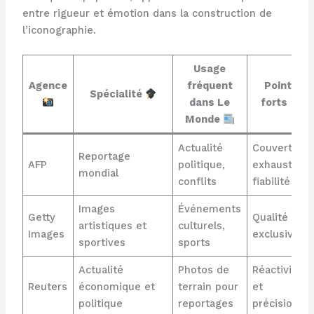
entre rigueur et émotion dans la construction de
l’iconographie.
Usage
Agence
fréquent
Points
Spécialité
dans Le
forts
Monde
Actualité
Couverture
Reportage
AFP
politique,
exhaustive,
mondial
conflits
fiabilité
Images
Événements
Getty
Qualité et
artistiques et
culturels,
Images
exclusivité
sportives
sports
Actualité
Photos de
Réactivité
Reuters
économique et
terrain pour
et
politique
reportages
précision