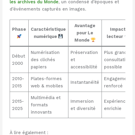
les archives du Monde
, un condensé d’époques et
d’événements capturés en images.
Avantage
Phase
Caractéristique
Impact
pour Le
numérique
lecteur
Monde
Numérisation
Préservation
Plus grande
Début
des clichés
et
consultation
2000
papiers
accessibilité
possible
2010-
Plates-formes
Engagement
Instantanéité
2015
web & mobiles
renforcé
Multimédia et
2015-
Immersion
Expérience
formats
2025
et diversité
enrichie
innovants
À lire également :