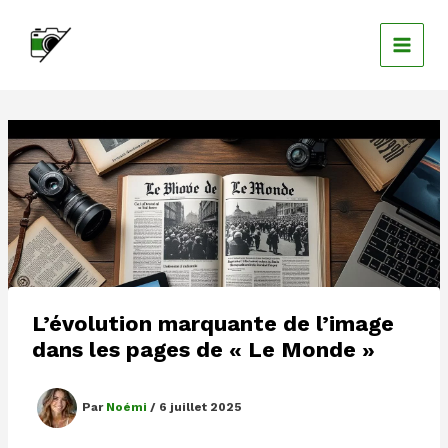
Aller
au
contenu
L’évolution marquante de l’image
dans les pages de « Le Monde »
Par
Noémi
/
6 juillet 2025