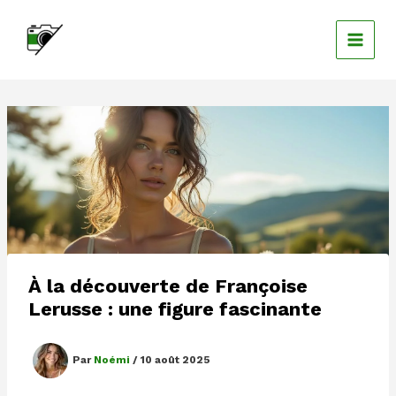
Aller
au
contenu
À la découverte de Françoise
Lerusse : une figure fascinante
Par
Noémi
/
10 août 2025