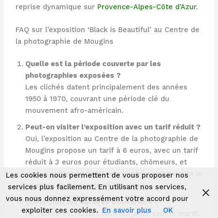
reprise dynamique sur
Provence-Alpes-Côte d’Azur
.
FAQ sur l’exposition ‘Black is Beautiful’ au Centre de
la photographie de Mougins
Quelle est la période couverte par les
photographies exposées ?
Les clichés datent principalement des années
1950 à 1970, couvrant une période clé du
mouvement afro-américain.
Peut-on visiter l’exposition avec un tarif réduit ?
Oui, l’exposition au Centre de la photographie de
Mougins propose un tarif à 6 euros, avec un tarif
réduit à 3 euros pour étudiants, chômeurs, et
autres publics spécifiques. L’entrée est gratuite le
Les cookies nous permettent de vous proposer nos
premier dimanche de chaque mois.
services plus facilement. En utilisant nos services,
vous nous donnez expressément votre accord pour
Quels sont les horaires d’ouverture ?
exploiter ces cookies.
En savoir plus
OK
Le Centre est ouvert tous les jours sauf le mardi,