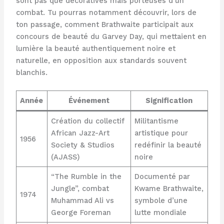
sont pas que décoratives mais porteuses d’un
combat. Tu pourras notamment découvrir, lors de
ton passage, comment Brathwaite participait aux
concours de beauté du Garvey Day, qui mettaient en
lumière la beauté authentiquement noire et
naturelle, en opposition aux standards souvent
blanchis.
Année
Événement
Signification
Création du collectif
Militantisme
African Jazz-Art
artistique pour
1956
Society & Studios
redéfinir la beauté
(AJASS)
noire
“The Rumble in the
Documenté par
Jungle”, combat
Kwame Brathwaite,
1974
Muhammad Ali vs
symbole d’une
George Foreman
lutte mondiale