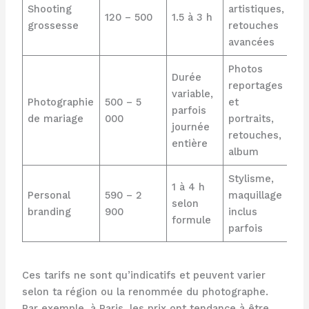
Shooting
artistiques,
120 – 500
1.5 à 3 h
grossesse
retouches
avancées
Photos
Durée
reportages
variable,
Photographie
500 – 5
et
parfois
de mariage
000
portraits,
journée
retouches,
entière
album
Stylisme,
1 à 4 h
Personal
590 – 2
maquillage
selon
branding
900
inclus
formule
parfois
Ces tarifs ne sont qu’indicatifs et peuvent varier
selon ta région ou la renommée du photographe.
Par exemple, à Paris, les prix ont tendance à être