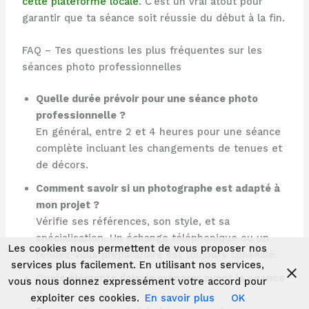
cette plateforme locale
. C’est un vrai atout pour
garantir que ta séance soit réussie du début à la fin.
FAQ – Tes questions les plus fréquentes sur les
séances photo professionnelles
Quelle durée prévoir pour une séance photo
professionnelle ?
En général, entre 2 et 4 heures pour une séance
complète incluant les changements de tenues et
de décors.
Comment savoir si un photographe est adapté à
mon projet ?
Vérifie ses références, son style, et sa
spécialisation. Un échange téléphonique ou un
Les cookies nous permettent de vous proposer nos
rendez-vous préparatoire est toujours conseillé.
services plus facilement. En utilisant nos services,
Quels éléments dois-je préparer avant la séance
vous nous donnez expressément votre accord pour
?
exploiter ces cookies.
En savoir plus
OK