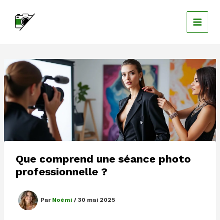
Aller
au
contenu
Que comprend une séance photo
professionnelle ?
Par
Noémi
/
30 mai 2025