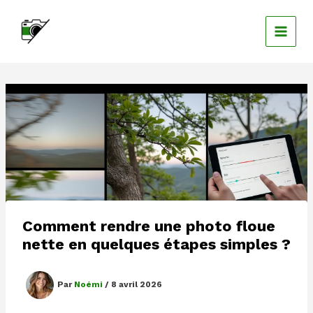
Aller
au
contenu
Comment rendre une photo floue
nette en quelques étapes simples ?
Par
Noémi
/
8 avril 2026