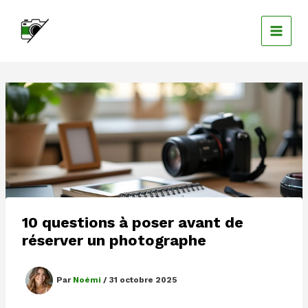
Aller
au
contenu
10 questions à poser avant de
réserver un photographe
Par
Noémi
/
31 octobre 2025