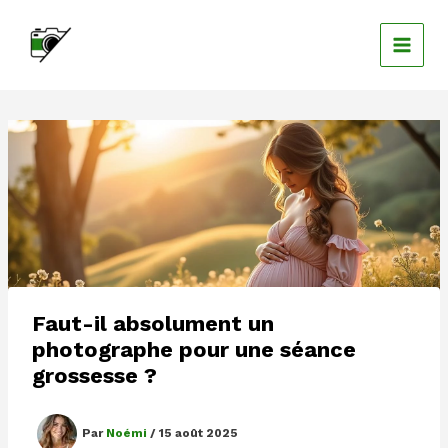
Aller
au
contenu
Faut-il absolument un
photographe pour une séance
grossesse ?
Par
Noémi
/
15 août 2025