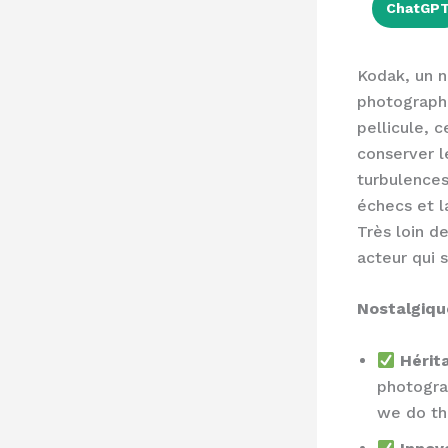
ChatGP
Kodak, un n
photographi
pellicule, 
conserver l
turbulences
échecs et l
Très loin d
acteur qui 
Nostalgique
Hérita
photogra
we do the