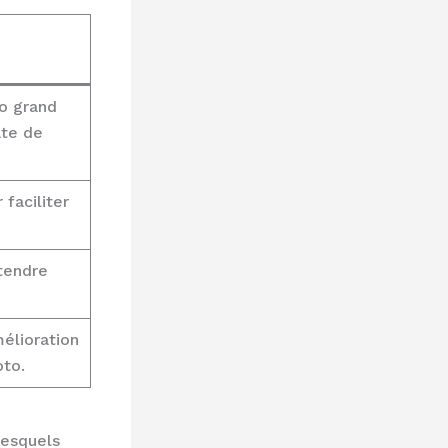
o grand
ate de
faciliter
tendre
élioration
oto.
lesquels