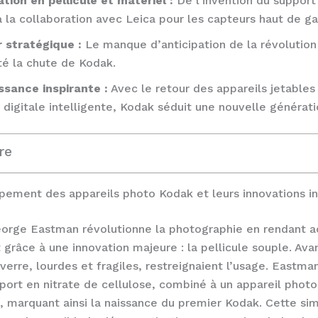
tion en pellicule et matériel :
De l’invention du support
 à la collaboration avec Leica pour les capteurs haut de 
r stratégique :
Le manque d’anticipation de la révolutio
té la chute de Kodak.
ssance inspirante :
Avec le retour des appareils jetables
 digitale intelligente, Kodak séduit une nouvelle générati
re
ement des appareils photo Kodak et leurs innovations in
orge Eastman révolutionne la photographie en rendant a
 grâce à une innovation majeure : la pellicule souple. Avan
verre, lourdes et fragiles, restreignaient l’usage. Eastman
pport en nitrate de cellulose, combiné à un appareil phot
on, marquant ainsi la naissance du premier Kodak. Cette sim