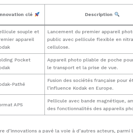
Innovation clé
Description
ellicule souple et
Lancement du premier appareil phot
remier appareil
public avec pellicule flexible en nitr
odak
cellulose.
olding Pocket
Appareil photo pliable de poche pour 
odak
le transport et la prise de vue.
Fusion des sociétés française pour é
odak-Pathé
l’influence Kodak en Europe.
Pellicule avec bande magnétique, am
ormat APS
des fonctionnalités des appareils ph
ire d’innovations a pavé la voie à d’autres acteurs, parmi 