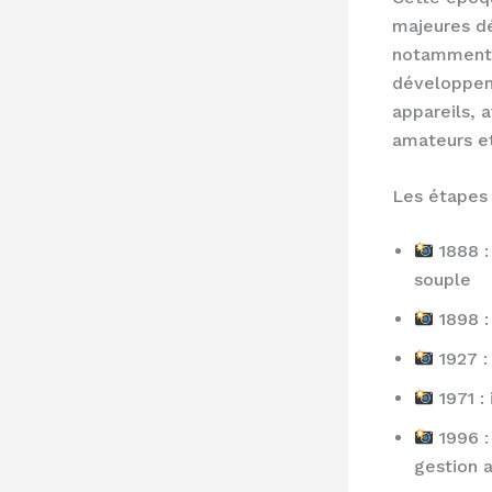
majeures dé
notamment 
développeme
appareils, 
amateurs et
Les étapes 
1888 :
souple
1898 :
1927 :
1971 :
1996 :
gestion a