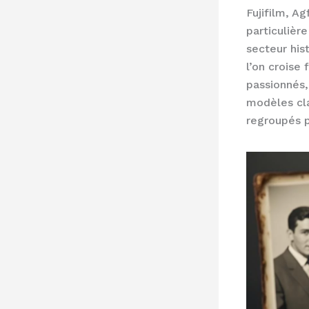
Fujifilm, A
particulièr
secteur his
l’on croise
passionnés
modèles cl
regroupés p