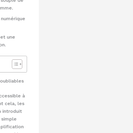
 souple de
gamme.
n numérique
 et une
on.
oubliables
ccessible à
t cela, les
 introduit
o simple
plification