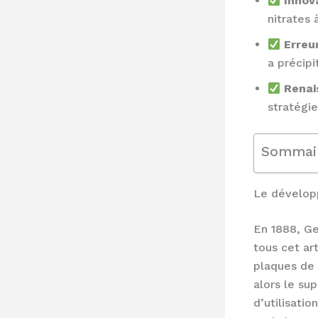
Innova
nitrates
Erreu
a précipi
Renai
stratégie
Sommai
Le développ
En 1888, Ge
tous cet art
plaques de 
alors le su
d’utilisati