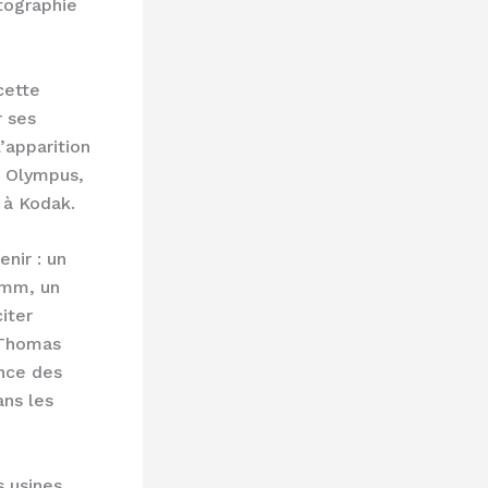
tographie
cette
r ses
’apparition
 Olympus,
 à Kodak.
nir : un
2 mm, un
iter
 Thomas
ance des
ns les
s usines