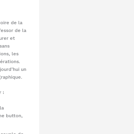
oire de la
’essor de la
urer et
sans
ions, les
érations.
jourd’hui un
graphique.
 :
la
he button,