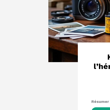
l’hé
Résumer a