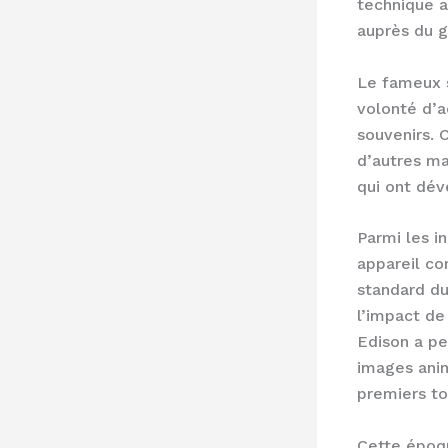
technique a
auprès du g
Le fameux s
volonté d’ac
souvenirs. 
d’autres m
qui ont dév
Parmi les i
appareil co
standard du
l’impact de
Edison a pe
images ani
premiers to
Cette époqu