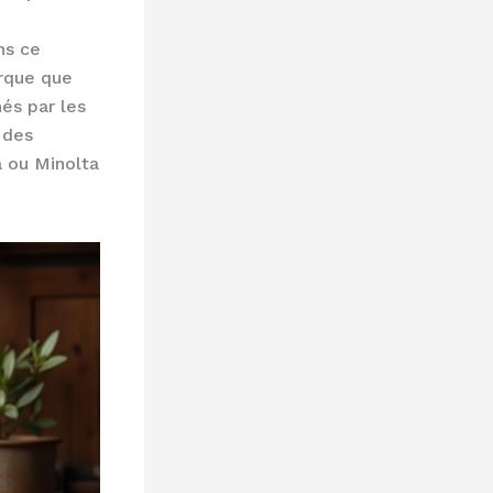
e
ns ce
arque que
és par les
 des
 ou Minolta