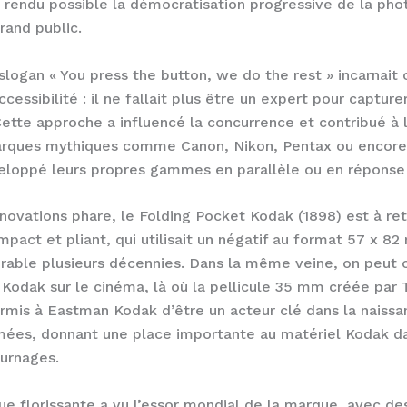
 rendu possible la démocratisation progressive de la pho
rand public.
logan « You press the button, we do the rest » incarnait 
cessibilité : il ne fallait plus être un expert pour capture
Cette approche a influencé la concurrence et contribué à l
arques mythiques comme Canon, Nikon, Pentax ou encore
eloppé leurs propres gammes en parallèle ou en réponse
nnovations phare, le Folding Pocket Kodak (1898) est à rete
mpact et pliant, qui utilisait un négatif au format 57 x 8
rable plusieurs décennies. Dans la même veine, on peut c
 Kodak sur le cinéma, là où la pellicule 35 mm créée par
rmis à Eastman Kodak d’être un acteur clé dans la naiss
mées, donnant une place importante au matériel Kodak da
urnages.
e florissante a vu l’essor mondial de la marque, avec de