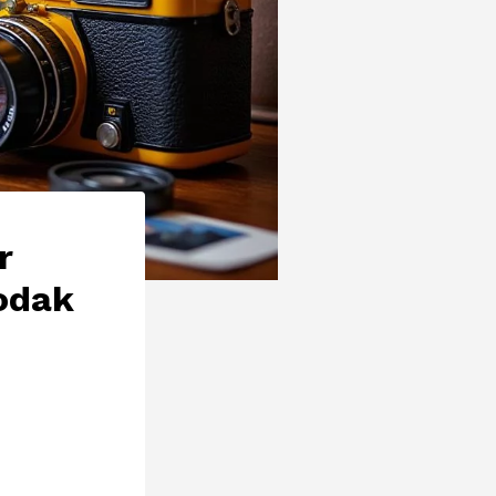
r
Kodak