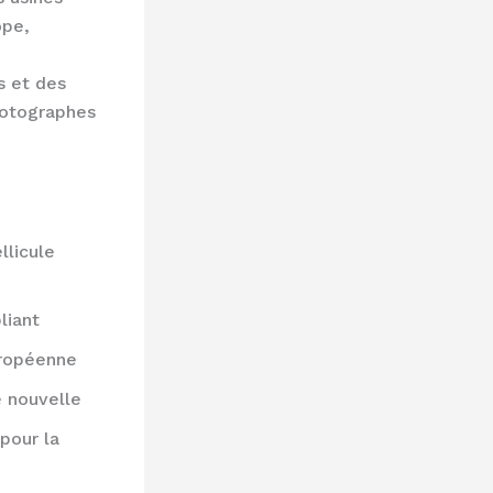
ope,
s et des
hotographes
llicule
liant
uropéenne
e nouvelle
pour la