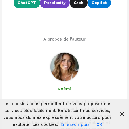
ChatGPT
Perplexity
Grok
Copilot
À propos de l'auteur
Noémi
Photographe professionnelle et rédactrice
Les cookies nous permettent de vous proposer nos
web, je capture des instants authentiques
services plus facilement. En utilisant nos services,
et écris des contenus inspirants. Passionnée
vous nous donnez expressément votre accord pour
par la beauté des détails, j'allie créativité et
exploiter ces cookies.
En savoir plus
OK