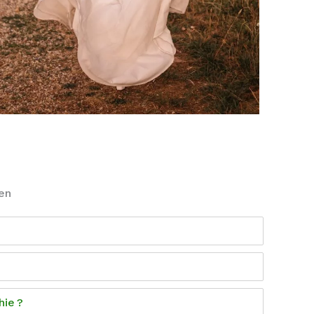
en
ie ?