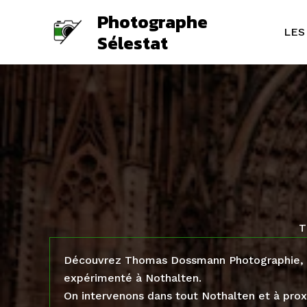
Aller
Photographe
au
LES
Sélestat
contenu
T
Découvrez Thomas Dossmann Photographie, 
expérimenté à Nothalten.
On intervenons dans tout Nothalten et à pro