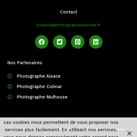
Contact
bonjour@photographeselestat.fr
Nos Partenaires
Photographe Alsace
Photographe Colmar
Photographe Mulhouse
Les cookies nous permettent de vous proposer nos
© 2026 Photographe Sélestat - Tous droits réservés -
services plus facilement. En utilisant nos services,
Mentions Légales
-
Plan du Site